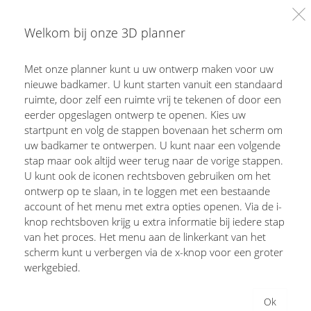
Welkom bij onze 3D planner
10
Lege ruimtes
Met onze planner kunt u uw ontwerp maken voor uw
nieuwe badkamer. U kunt starten vanuit een standaard
ruimte, door zelf een ruimte vrij te tekenen of door een
eerder opgeslagen ontwerp te openen. Kies uw
startpunt en volg de stappen bovenaan het scherm om
uw badkamer te ontwerpen. U kunt naar een volgende
stap maar ook altijd weer terug naar de vorige stappen.
U kunt ook de iconen rechtsboven gebruiken om het
Rechthoek
Vrije vorm
ontwerp op te slaan, in te loggen met een bestaande
account of het menu met extra opties openen. Via de i-
knop rechtsboven krijg u extra informatie bij iedere stap
van het proces. Het menu aan de linkerkant van het
scherm kunt u verbergen via de x-knop voor een groter
Toelichting op ons gebruik van cookies
werkgebied.
Wij gebruiken cookies om u de beste ervaring te geven
L-vorm
5-hoek
bij het gebruik van onze planner, en om de manier
Ok