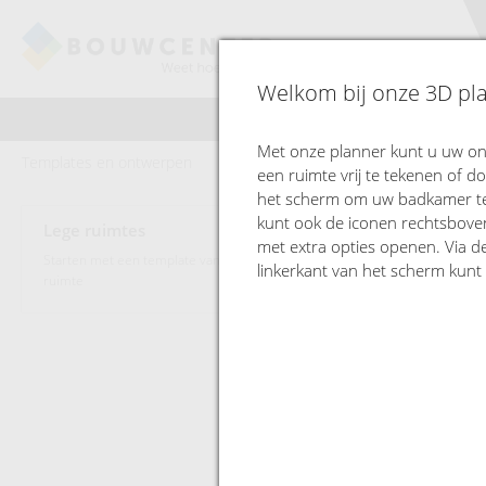
Welkom bij onze 3D pl
Met onze planner kunt u uw on
Templates en ontwerpen
Start met een pl
een ruimte vrij te tekenen of 
het scherm om uw badkamer te 
kunt ook de iconen rechtsbove
Lege ruimtes
met extra opties openen. Via de
Starten met een template van een lege
linkerkant van het scherm kunt
ruimte
Rechthoek