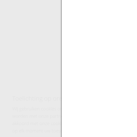
Toelichting op ons gebruik van cookies
Wij gebruiken cookies om u de beste ervaring te geven bij 
worden met onze partners voor social media, advertentie en 
akkoord met onze cookies als u verdergaat met het gebruik v
op elk moment uw toestemming kunt wijzigen.
Meer informa