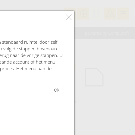
T
powered by Compusoft
standaard ruimte, door zelf
en volg de stappen bovenaan
erug naar de vorige stappen. U
taande account of het menu
et proces. Het menu aan de
Ok
m
5-hoek