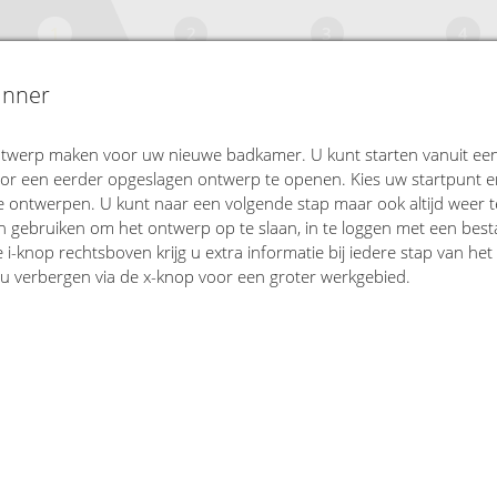
1
2
3
4
START
BOUWEN
INRICHTEN
OVERZICH
anner
twerp maken voor uw nieuwe badkamer. U kunt starten vanuit een 
attegrond
door een eerder opgeslagen ontwerp te openen. Kies uw startpunt 
ontwerpen. U kunt naar een volgende stap maar ook altijd weer t
n gebruiken om het ontwerp op te slaan, in te loggen met een bes
 i-knop rechtsboven krijg u extra informatie bij iedere stap van h
 u verbergen via de x-knop voor een groter werkgebied.
Vrije vorm
L-vor