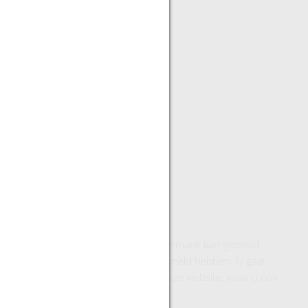
men gebruikt te analyseren. Deze informatie kan gedeeld
0%
n hen heeft verstrekt of die zij verzameld hebben. U gaat
t u vinden in ons cookie beleid op onze website, waar u ook